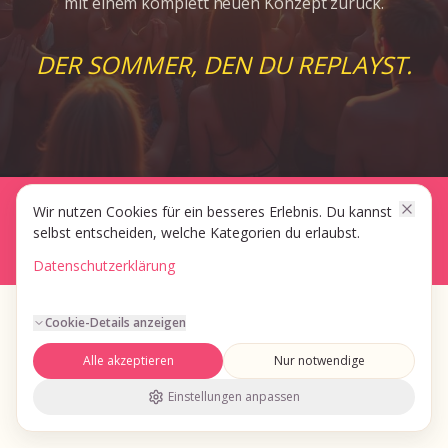
mit einem komplett neuen Konzept zurück.
DER SOMMER, DEN DU REPLAYST.
© 2026 S2 || network GmbH · 88630 Pfullendorf
Wir nutzen Cookies für ein besseres Erlebnis. Du kannst
selbst entscheiden, welche Kategorien du erlaubst.
Impressum
AGB
Datenschutz
Datenschutzerklärung
Cookie-Details anzeigen
Alle akzeptieren
Nur notwendige
Einstellungen anpassen