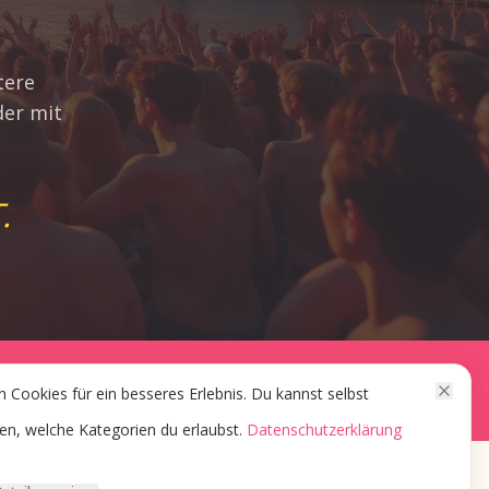
tere
der mit
.
.
Impressum
AGB
Datenschutz
n Cookies für ein besseres Erlebnis. Du kannst selbst
en, welche Kategorien du erlaubst.
Datenschutzerklärung