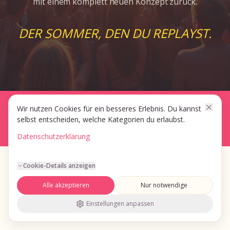
mit einem komplett neuen Konzept zurück.
DER SOMMER, DEN DU REPLAYST.
© 2026 S2 || network GmbH · 88630 Pfullendorf
Wir nutzen Cookies für ein besseres Erlebnis. Du kannst
selbst entscheiden, welche Kategorien du erlaubst.
Impressum
AGB
Datenschutz
Datenschutzerklärung
Cookie-Details anzeigen
Alle akzeptieren
Nur notwendige
Einstellungen anpassen